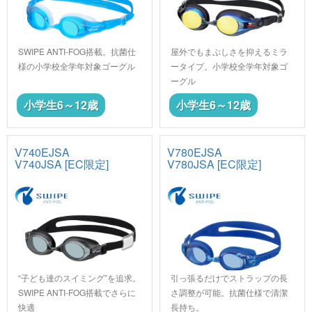
SWIPE ANTI-FOG搭載。抗菌仕
屋外でもまぶしさを抑えるミラ
様の小学校全学年対象ゴーグル
ータイプ。小学校全学年対象ゴ
ーグル
小学生6～12歳
小学生6～12歳
V740EJSA
V780EJSA
V740JSA [EC限定]
V780JSA [EC限定]
“子ども達のスイミング”を追求。
引っ張るだけでストラップの長
SWIPE ANTI-FOG搭載でさらに
さ調整が可能。抗菌仕様で清潔
快適
長持ち。