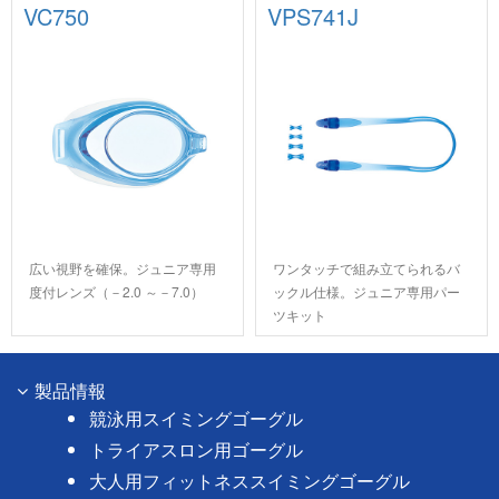
VC750
VPS741J
広い視野を確保。ジュニア専用
ワンタッチで組み立てられるバ
度付レンズ（－2.0 ～－7.0）
ックル仕様。ジュニア専用パー
ツキット
製品情報
競泳用スイミングゴーグル
トライアスロン用ゴーグル
大人用フィットネススイミングゴーグル