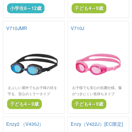
小学生6～12歳
子ども4～9歳
V710JMR
V710J
まぶしい屋外でもお子様の目を
お子様でも安心の抗菌仕様。傷
守る、安心のミラータイプ
がつきにくい長持ちタイプ
子ども4～9歳
子ども4～9歳
Enzy2 （V430J）
Enzy（V422J）[EC限定]